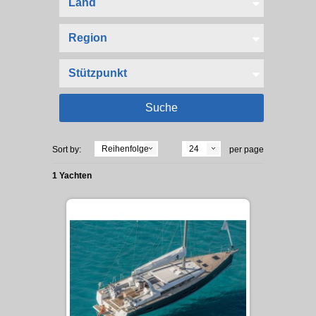
Reihenfolge
24
Sort by:
per page
1 Yachten