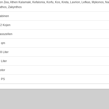
en Zea, Athen Kalamaki, Kefalonia, Korfu, Kos, Kreta, Lavrion, Lefkas, Mykonos, N
athos, Zakynthos
abinen
2 Kojen
asszellen
3 qm
8 Liter
 Liter
otor
 PS