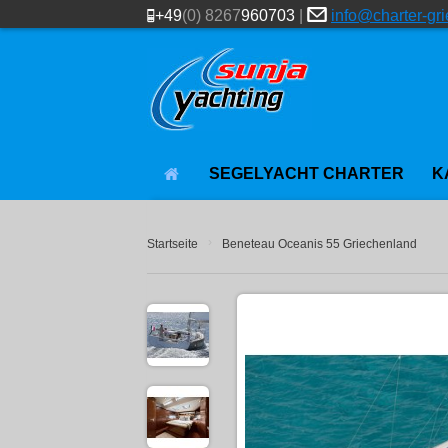
+49
(0) 8267
960703
|
info@charter-gr
SEGELYACHT CHARTER
K
›
Startseite
Beneteau Oceanis 55 Griechenland