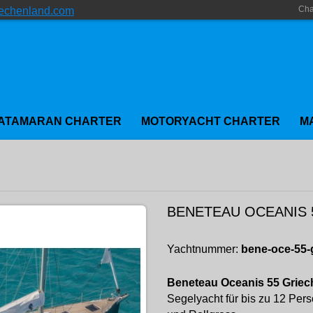
Cha
iechenland.com
ATAMARAN CHARTER
MOTORYACHT CHARTER
M
BENETEAU OCEANIS 
Yachtnummer:
bene-oce-55-
Beneteau Oceanis 55 Griec
Segelyacht für bis zu 12 Per