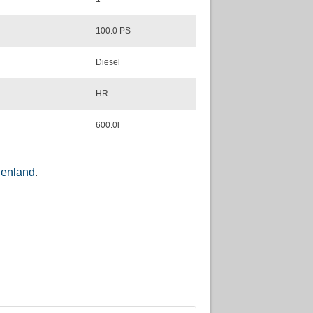
100.0 PS
Diesel
HR
600.0l
henland
.