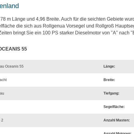
enland
,78 m Länge und 4,96 Breite. Auch für die seichten Gebiete wurd
lfläche die sich aus Rollgenua Vorsegel und Rollgroß Hauptse
 Zeiten bringt Sie ein 100 PS starker Dieselmotor von "A" nach "
OCEANIS 55
au Oceanis 55
Länge:
acht
Breite:
eau
Tiefgang:
Segelfläche:
+ 2
Anzahl Masten:
Anzahl Motoren: