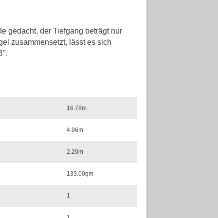
e gedacht, der Tiefgang beträgt nur
gel zusammensetzt, lässt es sich
B".
16.78m
4.96m
2.20m
133.00qm
1
1