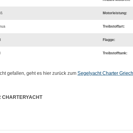
oß
Motorleistung:
nua
Treibstoffart:
d
Flagge:
l
Treibstofftank:
icht gefallen, geht es hier zurück zum
Segelyacht Charter Griec
R CHARTERYACHT