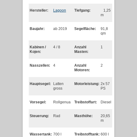
Hersteller:
Lagoon
Tiefgang:
1,25
m
Baujahr:
ab 2019
Segelfläche:
91,8
qm
Kabinen /
4 / 8
Anzahl
1
Kojen:
Masten:
Nasszellen:
4
Anzahl
2
Motoren:
Hauptsegel:
Latten
Motorleistung:
2x 57
gross
PS
Vorsegel:
Rollgenua
Treibstoffart:
Diesel
Steuerung:
Rad
Masthöhe:
20,65
m
Wassertank:
700 l
Treibstofftank:
600 l