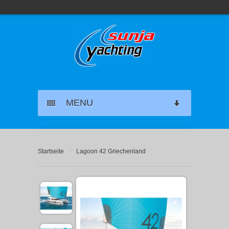
MENU
SEGELYACHT CHARTER
›
Startseite
Lagoon 42 Griechenland
KATAMARAN CHARTER
MOTORYACHT CHARTER
MARINAS GRIECHENLAND