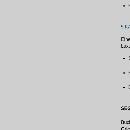
5 K
Eine
Luxu
SE
Buc
Gri