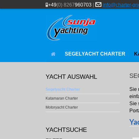
+49
(0) 8267
960703
|
info@charter-gr
SEGELYACHT CHARTER
K
SE
YACHT AUSWAHL
Sie 
Segelyacht Charter
einf
Katamaran Charter
Sie 
Motoryacht Charter
Port
YACHTSUCHE