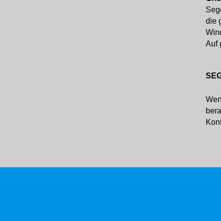
Sege
die 
Wind
Auf 
SE
Wenn
bera
Kont