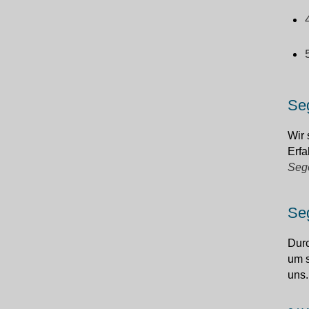
Seg
Wir 
Erfa
Seg
Seg
Durc
um s
uns.