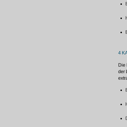
4 K
Die 
der 
extr