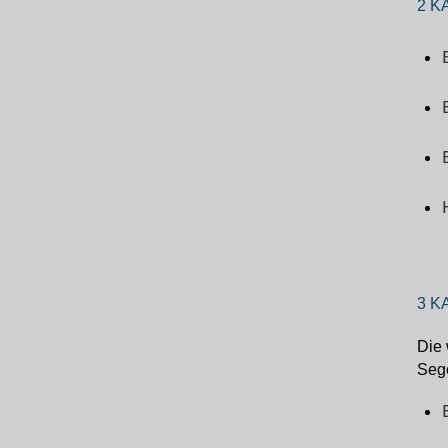
2 K
3 K
Die 
Sege