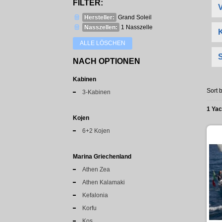
FILTER:
Hersteller:
Grand Soleil
Nasszellen:
1 Nasszelle
ALLE LÖSCHEN
NACH OPTIONEN
Kabinen
Sort b
3-Kabinen
1 Ya
Kojen
6+2 Kojen
Marina Griechenland
Athen Zea
Athen Kalamaki
Kefalonia
Korfu
Kos