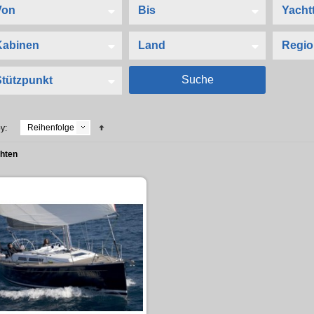
Reihenfolge
y:
chten