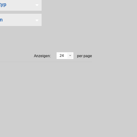
24
Anzeigen:
per page