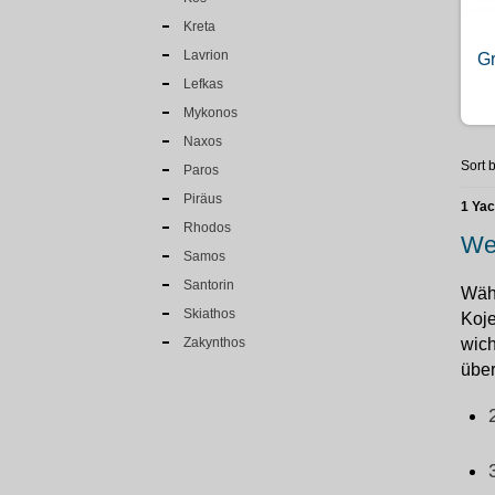
Kreta
Lavrion
Gr
Lefkas
Mykonos
Naxos
Sort b
Paros
Piräus
1 Ya
Rhodos
We
Samos
Santorin
Wähl
Skiathos
Koje
Zakynthos
wich
über