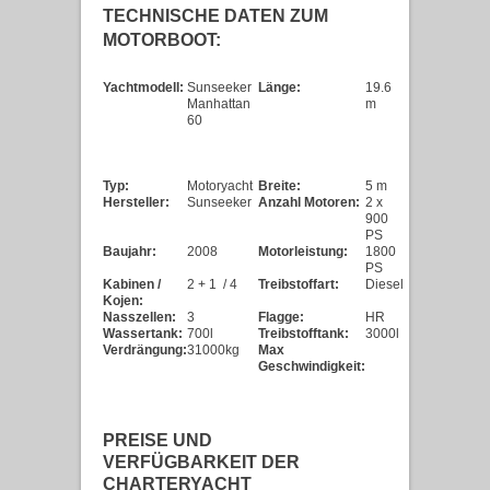
TECHNISCHE DATEN ZUM
MOTORBOOT:
Yachtmodell:
Sunseeker
Länge:
19.6
Manhattan
m
60
Typ:
Motoryacht
Breite:
5 m
Hersteller:
Sunseeker
Anzahl Motoren:
2 x
900
PS
Baujahr:
2008
Motorleistung:
1800
PS
Kabinen /
2 + 1 / 4
Treibstoffart:
Diesel
Kojen:
Nasszellen:
3
Flagge:
HR
Wassertank:
700l
Treibstofftank:
3000l
Verdrängung:
31000kg
Max
Geschwindigkeit:
PREISE UND
VERFÜGBARKEIT DER
CHARTERYACHT