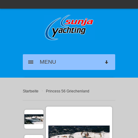
MENU
SEGELYACHT CHARTER
›
Startseite
Princess 56 Griechenland
KATAMARAN CHARTER
MOTORYACHT CHARTER
MARINAS GRIECHENLAND