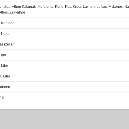
en Zea, Athen Kalamaki, Kefalonia, Korfu, Kos, Kreta, Lavrion, Lefkas, Mykonos, N
athos, Zakynthos
 Kabinen
 Kojen
asszellen
4 qm
 Liter
0 Liter
otoren
PS