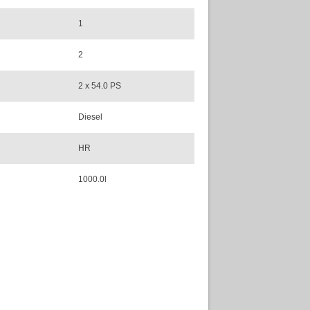
1
2
2 x 54.0 PS
Diesel
HR
1000.0l