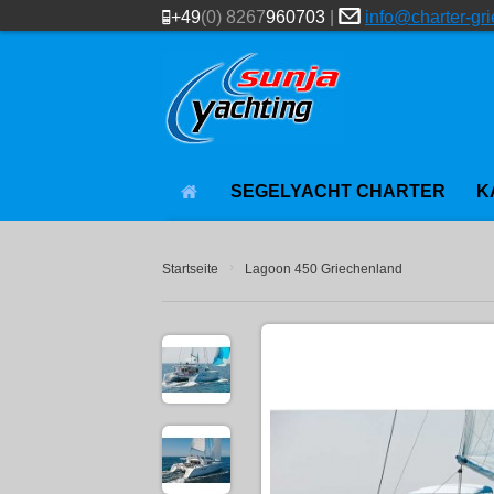
+49
(0) 8267
960703
|
info@charter-gr
SEGELYACHT CHARTER
K
›
Startseite
Lagoon 450 Griechenland