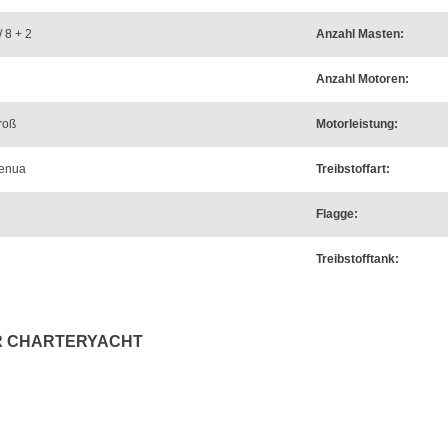
/ 8 + 2
Anzahl Masten:
Anzahl Motoren:
roß
Motorleistung:
genua
Treibstoffart:
Flagge:
Treibstofftank:
R CHARTERYACHT