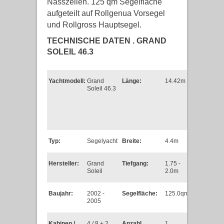
Nasszellen. 125 qm Segelfläche
aufgeteilt auf Rollgenua Vorsegel
und Rollgross Hauptsegel.
TECHNISCHE DATEN . GRAND
SOLEIL 46.3
Yachtmodell:
Grand
Länge:
14.42m
Soleil 46.3
Typ:
Segelyacht
Breite:
4.4m
Hersteller:
Grand
Tiefgang:
1.75 -
Soleil
2.0m
Baujahr:
2002 -
Segelfläche:
125.0qm
2005
Kabinen /
4 / 8 + 2
Anzahl
1