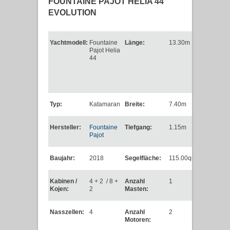
FOUNTAINE PAJOT HELIA 44
EVOLUTION
Yachtmodell:
Fountaine
Länge:
13.30m
Pajot Helia
44
Typ:
Katamaran
Breite:
7.40m
Hersteller:
Fountaine
Tiefgang:
1.15m
Pajot
Baujahr:
2018
Segelfläche:
115.00qm
Kabinen /
4 + 2 / 8 +
Anzahl
1
Kojen:
2
Masten:
Nasszellen:
4
Anzahl
2
Motoren: