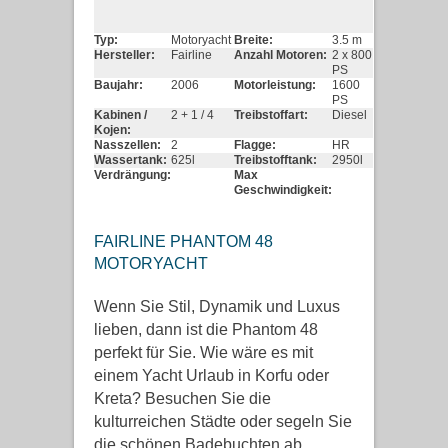
Typ:
Motoryacht
Breite:
3.5 m
Hersteller:
Fairline
Anzahl Motoren:
2 x 800
PS
Baujahr:
2006
Motorleistung:
1600
PS
Kabinen /
2 + 1 / 4
Treibstoffart:
Diesel
Kojen:
Nasszellen:
2
Flagge:
HR
Wassertank:
625l
Treibstofftank:
2950l
Verdrängung:
Max
Geschwindigkeit:
FAIRLINE PHANTOM 48
MOTORYACHT
Wenn Sie Stil, Dynamik und Luxus
lieben, dann ist die Phantom 48
perfekt für Sie. Wie wäre es mit
einem Yacht Urlaub in Korfu oder
Kreta? Besuchen Sie die
kulturreichen Städte oder segeln Sie
die schönen Badebuchten ab.