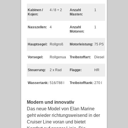
Kabinen /
4 / 8 + 2
Anzahl
1
Kojen:
Masten:
Nasszellen:
4
Anzahl
1
Motoren:
Hauptsegel:
Rollgroß
Motorleistung:
75 PS
Vorsegel:
Rollgenua
Treibstoffart:
Diesel
Steuerung:
2 x Rad
Flagge:
HR
Wassertank:
516/788 l
Treibstofftank:
270 l
Modern und innovativ
Das neue Model von Elan Marine
geht wieder richtungsweisend in der
Cruiser Line voran und bietet