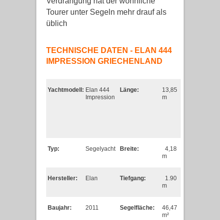
Verdrängung hat der wohnliche
Tourer unter Segeln mehr drauf als
üblich
TECHNISCHE DATEN - ELAN 444
IMPRESSION GRIECHENLAND
Yachtmodell:
Elan 444
Länge:
13,85
Impression
m
Typ:
Segelyacht
Breite:
4,18
m
Hersteller:
Elan
Tiefgang:
1.90
m
Baujahr:
2011
Segelfläche:
46,47
m²