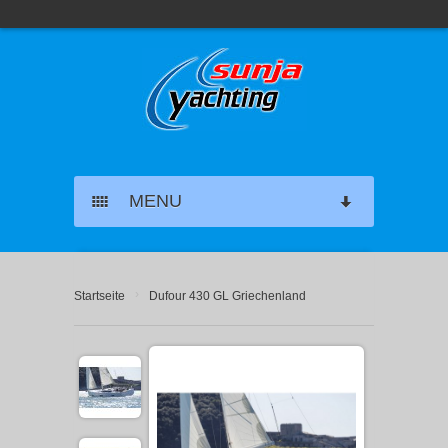
MENU
SEGELYACHT CHARTER
›
Startseite
Dufour 430 GL Griechenland
KATAMARAN CHARTER
MOTORYACHT CHARTER
MARINAS GRIECHENLAND