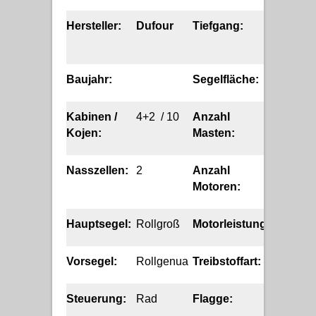
Hersteller:
Dufour
Tiefgang:
2.10
m
Baujahr:
Segelfläche:
92 qm
Kabinen /
4+2 / 10
Anzahl
1
Kojen:
Masten:
Nasszellen:
2
Anzahl
1
Motoren:
Hauptsegel:
Rollgroß
Motorleistung:
50 HP
Vorsegel:
Rollgenua
Treibstoffart:
Diesel
Steuerung:
Rad
Flagge:
HR