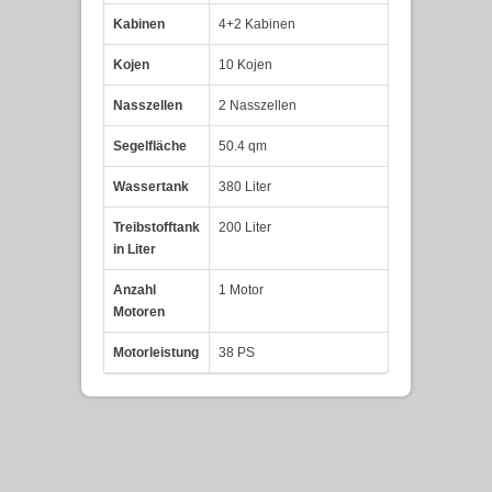
Kabinen
4+2 Kabinen
Kojen
10 Kojen
Nasszellen
2 Nasszellen
Segelfläche
50.4 qm
Wassertank
380 Liter
Treibstofftank
200 Liter
in Liter
Anzahl
1 Motor
Motoren
Motorleistung
38 PS