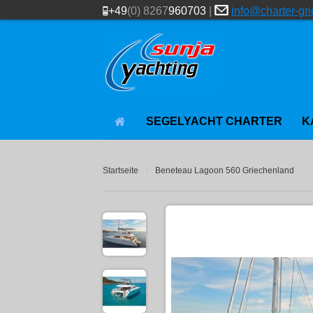
+49
(0) 8267
960703
|
info@charter-gr
SEGELYACHT CHARTER
K
›
Startseite
Beneteau Lagoon 560 Griechenland