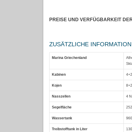
PREISE UND VERFÜGBARKEIT DE
ZUSÄTZLICHE INFORMATION
Marina Griechenland
Ath
Ski
Kabinen
4+2
Kojen
8+2
Nasszellen
4 N
Segelfläche
252
Wassertank
960
Treibstofftank in Liter
130