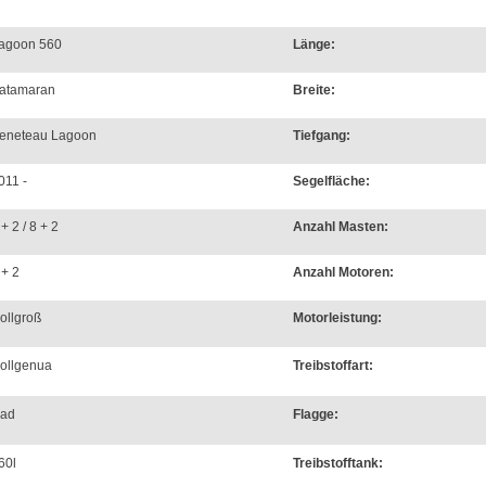
agoon 560
Länge:
atamaran
Breite:
eneteau Lagoon
Tiefgang:
011 -
Segelfläche:
 + 2 / 8 + 2
Anzahl Masten:
 + 2
Anzahl Motoren:
ollgroß
Motorleistung:
ollgenua
Treibstoffart:
ad
Flagge:
60l
Treibstofftank: