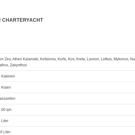
R CHARTERYACHT
en Zea, Athen Kalamaki, Kefalonia, Korfu, Kos, Kreta, Lavrion, Lefkas, Mykonos, N
athos, Zakynthos
 Kabinen
 Kojen
asszellen
.00 qm
 Liter
0 Liter