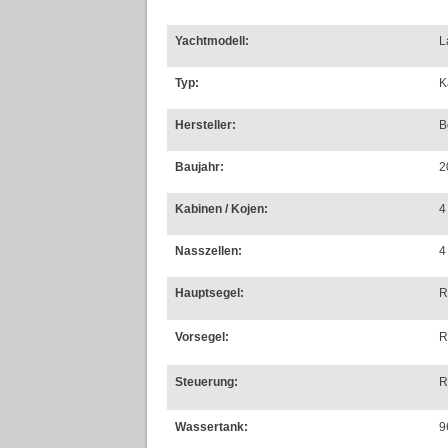
Yachtmodell:
L
Typ:
K
Hersteller:
B
Baujahr:
2
Kabinen / Kojen:
4
Nasszellen:
4
Hauptsegel:
R
Vorsegel:
R
Steuerung:
R
Wassertank:
9