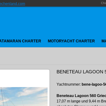
Cha
iechenland.com
ATAMARAN CHARTER
MOTORYACHT CHARTER
M
BENETEAU LAGOON 
Yachtnummer:
bene-lagoo-5
Beneteau Lagoon 560 Grie
17,07 m lange und 9,44 m Bre