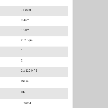
17.07m
9.44m
1.50m
252.0qm
1
2
2 x 110.0 PS
Diesel
HR
1300.0l