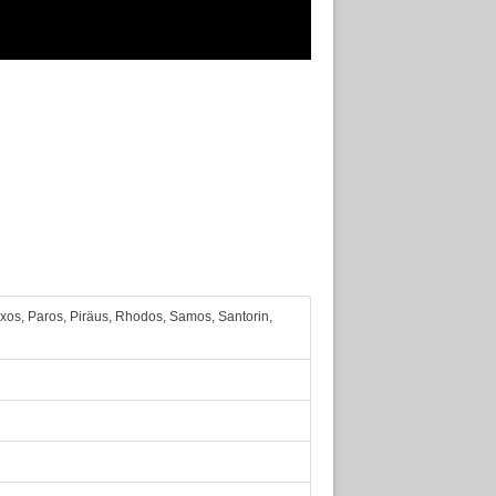
axos, Paros, Piräus, Rhodos, Samos, Santorin,