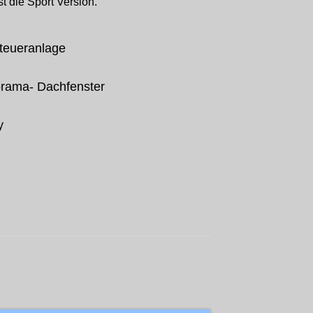
t die Sport Version.
teueranlage
rama- Dachfenster
y