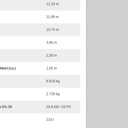
12,35 m
11,99 m
10,75 m
3,96 m
2,30 m
kiel (ca.)
1,65 m
8.818 kg
2.736 kg
ve D1-30
20,9 kW / 28 PS
210 l