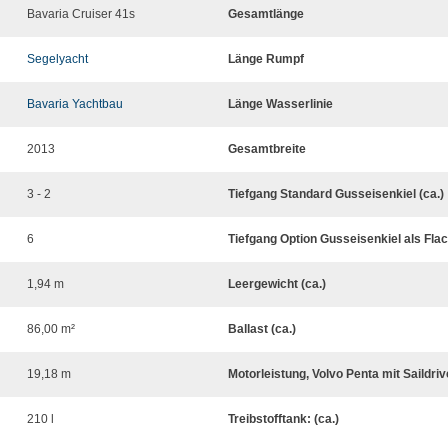
Bavaria Cruiser 41s
Gesamtlänge
Segelyacht
Länge Rumpf
Bavaria Yachtbau
Länge Wasserlinie
2013
Gesamtbreite
3 - 2
Tiefgang Standard Gusseisenkiel (ca.)
6
Tiefgang Option Gusseisenkiel als Flach
1,94 m
Leergewicht (ca.)
86,00 m²
Ballast (ca.)
19,18 m
Motorleistung, Volvo Penta mit Saildri
210 l
Treibstofftank: (ca.)