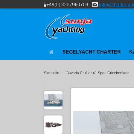
+49
(0) 8267
960703
|
info@charter-gr
SEGELYACHT CHARTER
K
›
Startseite
Bavaria Cruiser 41 Sport Griechenland