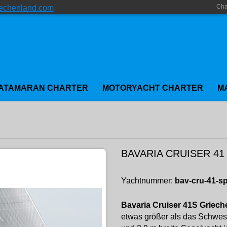
Cha
iechenland.com
ATAMARAN CHARTER
MOTORYACHT CHARTER
M
BAVARIA CRUISER 4
Yachtnummer:
bav-cru-41-s
Bavaria Cruiser 41S Griech
etwas größer als das Schwest