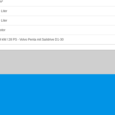
m²
 Liter
 Liter
otor
9 kW / 28 PS - Volvo Penta mit Saildrive D1-30