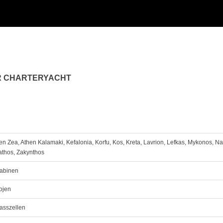
R CHARTERYACHT
en Zea, Athen Kalamaki, Kefalonia, Korfu, Kos, Kreta, Lavrion, Lefkas, Mykonos, N
athos, Zakynthos
abinen
ojen
asszellen