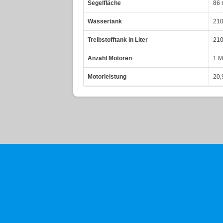
Segelfläche
86 
Wassertank
210
Treibstofftank in Liter
210
Anzahl Motoren
1 M
Motorleistung
20,