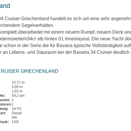
land
 34 Cruiser Griechenland handelt es sich um eine sehr angeneh
echendem Segelverhalten.
h komplett überarbeitet mit einem neuem Rumpf, neuem Deck un
ernisiertem34cr stb hinten 01 Innenlayout. Die neue Yacht übe
 schon in der Serie die für Bavaria typische Vollständigkeit au
r an Lebens- und Stauraum bei der Bavaria 34 Cruiser deutlich
 CRUISER GRIECHENLAND
10,71 m
3,60 m
1,93 m
che:
59,2 qm
asten:
1
otoren:
1
tung:
18 PS
art:
Diesel
HR
ftank:
150l