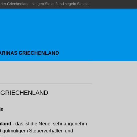
rter Griechenland -steigen Sie auf und segeln Sie mit!
ARINAS GRIECHENLAND
R GRIECHENLAND
ie
nland
- das ist die Neue, sehr angenehm
it gutmütigem Steuerverhalten und