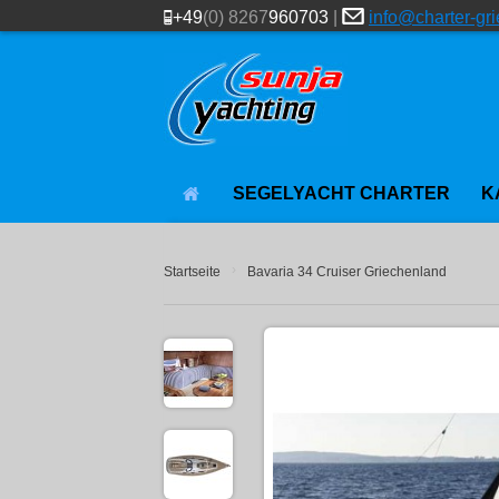
+49
(0) 8267
960703
|
info@charter-gr
SEGELYACHT CHARTER
K
›
Startseite
Bavaria 34 Cruiser Griechenland