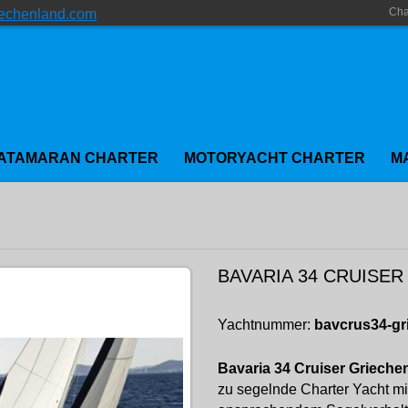
Cha
iechenland.com
ATAMARAN CHARTER
MOTORYACHT CHARTER
M
BAVARIA 34 CRUISE
Yachtnummer:
bavcrus34-gr
Bavaria 34 Cruiser Grieche
zu segelnde Charter Yacht m