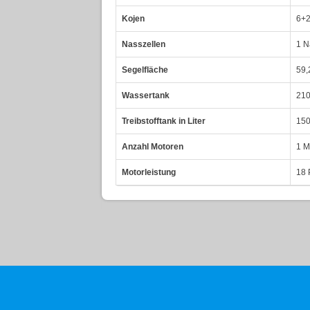
Kojen
6+2
Nasszellen
1 N
Segelfläche
59,
Wassertank
210
Treibstofftank in Liter
150
Anzahl Motoren
1 M
Motorleistung
18 