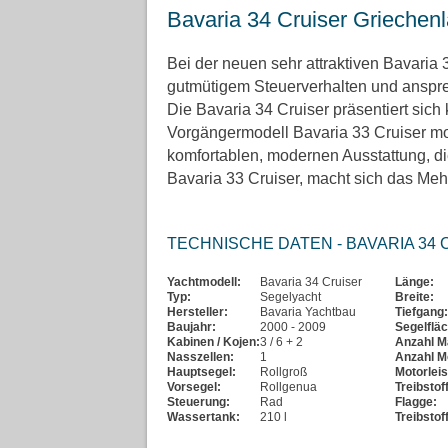
Bavaria 34 Cruiser Griechen
Bei der neuen sehr attraktiven Bavaria
gutmütigem Steuerverhalten und anspr
Die Bavaria 34 Cruiser präsentiert sic
Vorgängermodell Bavaria 33 Cruiser mod
komfortablen, modernen Ausstattung, die
Bavaria 33 Cruiser, macht sich das Meh
TECHNISCHE DATEN - BAVARIA 34
Yachtmodell:
Bavaria 34 Cruiser
Länge:
Typ:
Segelyacht
Breite:
Hersteller:
Bavaria Yachtbau
Tiefgang:
Baujahr:
2000 - 2009
Segelflä
Kabinen / Kojen:
3 / 6 + 2
Anzahl M
Nasszellen:
1
Anzahl M
Hauptsegel:
Rollgroß
Motorleis
Vorsegel:
Rollgenua
Treibstoff
Steuerung:
Rad
Flagge:
Wassertank:
210 l
Treibstof