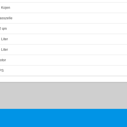
 Kojen
asszelle
2 qm
 Liter
 Liter
otor
PS